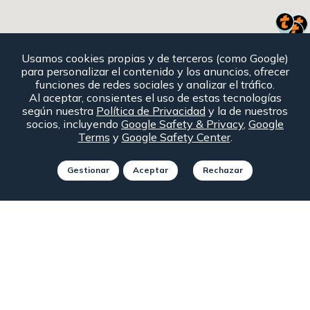
Usamos cookies propias y de terceros (como Google)
para personalizar el contenido y los anuncios, ofrecer
funciones de redes sociales y analizar el tráfico.
Al aceptar, consientes el uso de estas tecnologías
según nuestra
Política de Privacidad
y la de nuestros
socios, incluyendo
Google Safety & Privacy
,
Google
Terms
y
Google Safety Center
.
Consulta condiciones particulares y requisitos de la
Gestionar
Aceptar
Rechazar
Autopista para aplicar descuentos
89
74
109
103