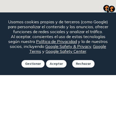
Usamos cookies propias y de terceros (como Google)
para personalizar el contenido y los anuncios, ofrecer
funciones de redes sociales y analizar el tráfico.
Al aceptar, consientes el uso de estas tecnologías
según nuestra
Política de Privacidad
y la de nuestros
socios, incluyendo
Google Safety & Privacy
,
Google
Terms
y
Google Safety Center
.
Consulta condiciones particulares y requisitos de la
Gestionar
Aceptar
Rechazar
Autopista para aplicar descuentos
89
74
109
103