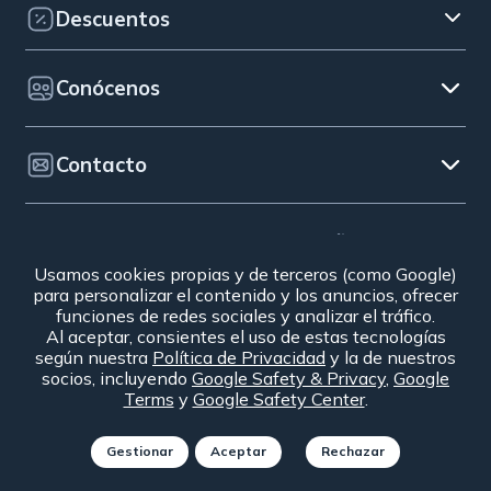
Descuentos
Conócenos
Contacto
© 2026 Bip&Drive. España
Aviso legal
|
Uso de cookies
|
Código ético y canal de
Usamos cookies propias y de terceros (como Google)
para personalizar el contenido y los anuncios, ofrecer
denuncias
|
Defensa del cliente
|
Condiciones
funciones de redes sociales y analizar el tráfico.
Generales de Contratación
|
Política de privacidad
|
Al aceptar, consientes el uso de estas tecnologías
Condiciones de venta de la baliza
según nuestra
Política de Privacidad
y la de nuestros
socios, incluyendo
Google Safety & Privacy
,
Google
Terms
y
Google Safety Center
.
Consulta condiciones particulares y requisitos de la
Gestionar
Aceptar
Rechazar
Autopista para aplicar descuentos