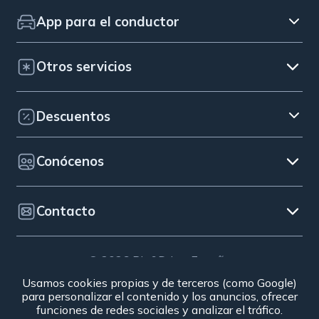
App para el conductor
Otros servicios
Descuentos
Conócenos
Contacto
© 2026 Bip&Drive. España
Aviso legal
|
Uso de cookies
|
Código ético y canal de
Usamos cookies propias y de terceros (como Google)
para personalizar el contenido y los anuncios, ofrecer
denuncias
|
Defensa del cliente
|
Condiciones
funciones de redes sociales y analizar el tráfico.
Generales de Contratación
|
Política de privacidad
|