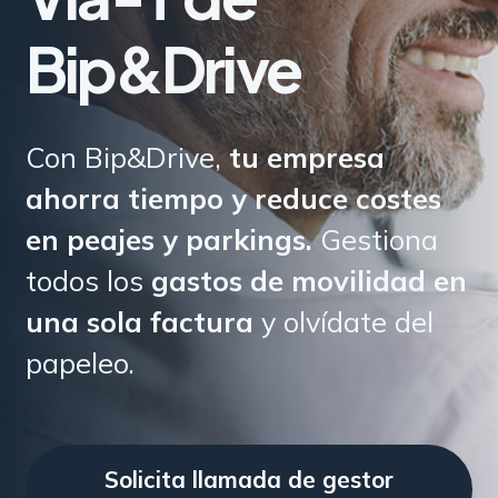
Bip&Drive
Con Bip&Drive,
tu empresa
ahorra tiempo y reduce costes
en peajes y parkings.
Gestiona
todos los
gastos de movilidad en
una sola factura
y olvídate del
papeleo.
Solicita llamada de gestor