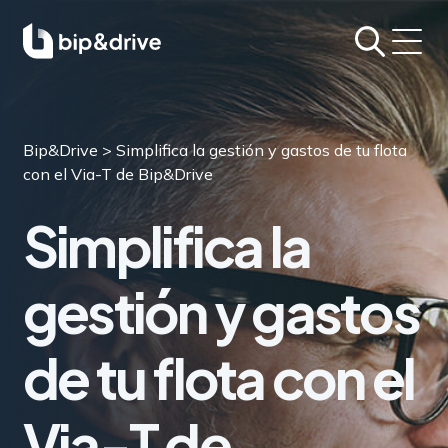
Bip&Drive
>
Simplifica la gestión y gastos de tu flota
con el
Via-T
de Bip&Drive
Simplifica la
gestión y gastos
de tu flota con el
Via-T
de