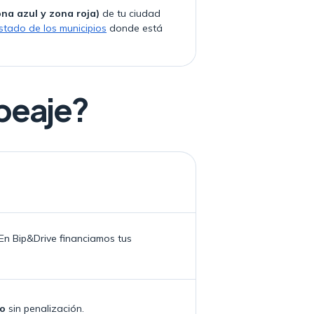
ona azul y zona roja)
de tu ciudad
istado de los municipios
donde está
peaje?
En Bip&Drive financiamos tus
to
sin penalización.