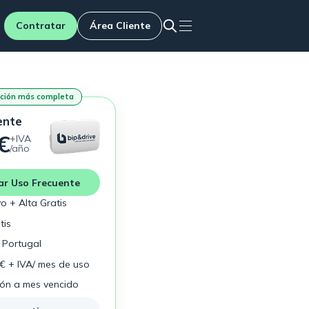
Contratar
Área Cliente
ución más completa
ente
€
+IVA
/año
ar Uso Frecuente
vo + Alta Gratis
tis
 Portugal
2€ + IVA/ mes de uso
ión a mes vencido