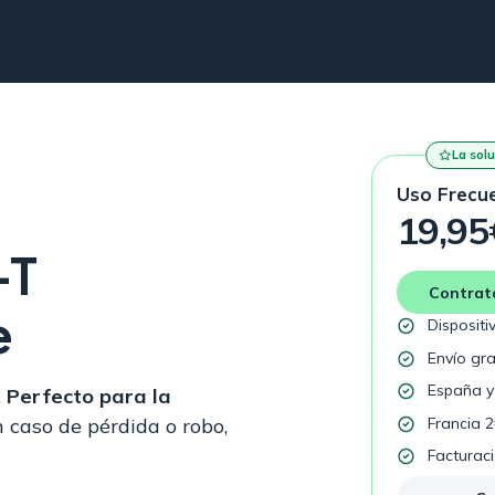
La sol
Uso Frecu
19,95
-T
Contrat
e
Dispositi
Envío gra
España y
.
Perfecto para la
Francia 
caso de pérdida o robo,
Facturac