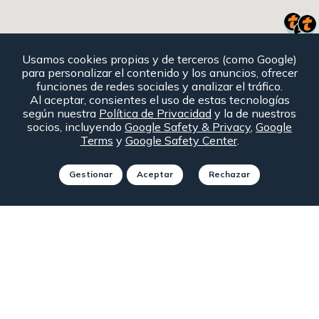
Usamos cookies propias y de terceros (como Google)
para personalizar el contenido y los anuncios, ofrecer
funciones de redes sociales y analizar el tráfico.
Al aceptar, consientes el uso de estas tecnologías
según nuestra
Política de Privacidad
y la de nuestros
socios, incluyendo
Google Safety & Privacy
,
Google
Terms
y
Google Safety Center
.
Consulta condiciones particulares y requisitos de la
Gestionar
Aceptar
Rechazar
Autopista para aplicar descuentos
89
74
109
103