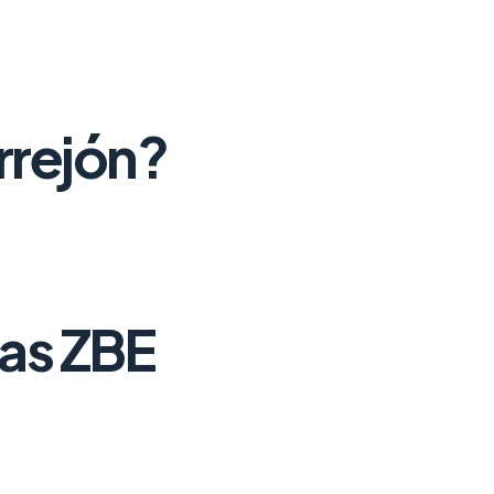
rrejón?
las ZBE