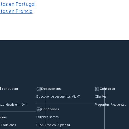
stas en Portugal
stas en Francia
l conductor
Descuentos
Contacto
Buscador de descuentos Via-T
Clientes
zul desde el móvil
Preguntas Frecuentes
Conócenos
Quiénes somos
icios
s Emisiones
Bip&Drive en la prensa