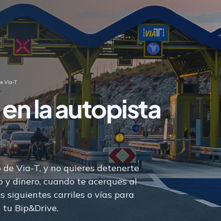
de Via-T
 en la autopista
o de Via-T, y no quieres detenerte
 y dinero, cuando te acerques al
s siguientes carriles o vías para
tu Bip&Drive.