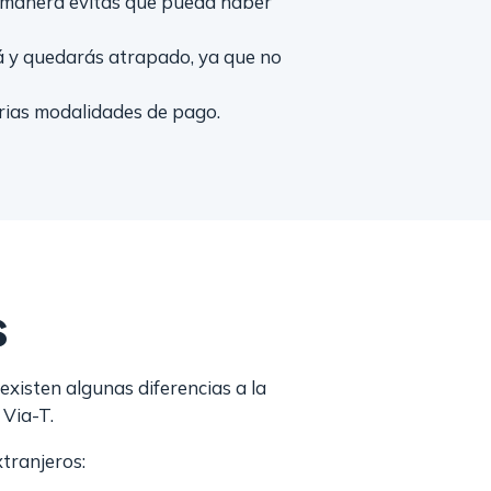
ta manera evitas que pueda haber
rá y quedarás atrapado, ya que no
arias modalidades de pago.
s
xisten algunas diferencias a la
 Via-T.
xtranjeros: