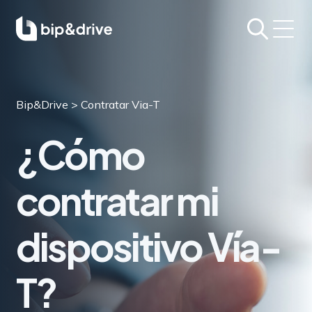
Bip&Drive
>
Contratar Via-T
¿Cómo
contratar mi
dispositivo Vía-
T?