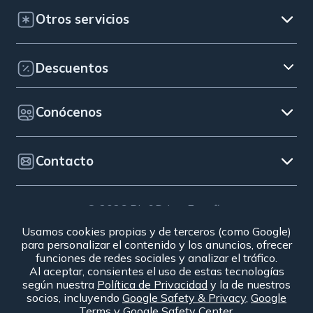
Otros servicios
Descuentos
Conócenos
Contacto
© 2026 Bip&Drive. España
Aviso legal
|
Uso de cookies
|
Código ético y canal de
Usamos cookies propias y de terceros (como Google)
para personalizar el contenido y los anuncios, ofrecer
denuncias
|
Defensa del cliente
|
Condiciones
funciones de redes sociales y analizar el tráfico.
Generales de Contratación
|
Política de privacidad
|
Al aceptar, consientes el uso de estas tecnologías
Condiciones de venta de la baliza
según nuestra
Política de Privacidad
y la de nuestros
socios, incluyendo
Google Safety & Privacy
,
Google
Terms
y
Google Safety Center
.